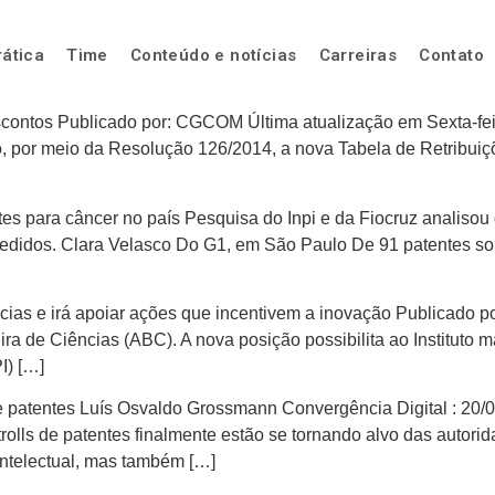
rática
Time
Conteúdo e notícias
Carreiras
Contato
escontos Publicado por: CGCOM Última atualização em Sexta-fei
rço, por meio da Resolução 126/2014, a nova Tabela de Retribu
 para câncer no país Pesquisa do Inpi e da Fiocruz analisou d
edidos. Clara Velasco Do G1, em São Paulo De 91 patentes soli
cias e irá apoiar ações que incentivem a inovação Publicado 
a de Ciências (ABC). A nova posição possibilita ao Instituto 
I) […]
de patentes Luís Osvaldo Grossmann Convergência Digital : 20
rolls de patentes finalmente estão se tornando alvo das autor
 intelectual, mas também […]