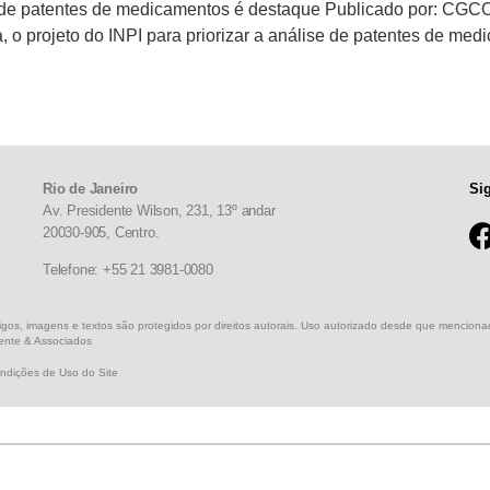
de patentes de medicamentos é destaque Publicado por: CGCOM 
, o projeto do INPI para priorizar a análise de patentes de me
Rio de Janeiro
Si
Av. Presidente Wilson, 231, 13º andar
20030-905,
Centro.
Telefone: +55 21 3981-0080
igos, imagens e textos são protegidos por direitos autorais. Uso autorizado desde que mencio
rente & Associados
ndições de Uso do Site