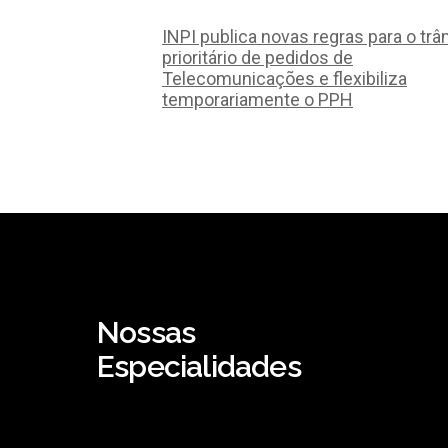
INPI publica novas regras para o trâ
prioritário de pedidos de
Telecomunicações e flexibiliza
temporariamente o PPH
Nossas
Especialidades