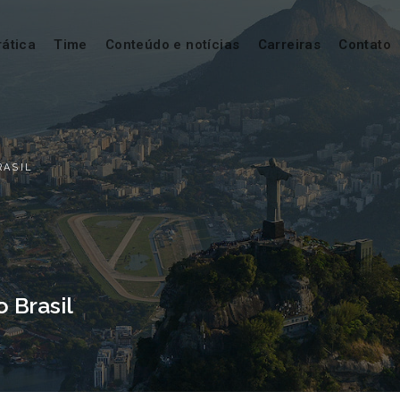
rática
Time
Conteúdo e notícias
Carreiras
Contato
RASIL
o Brasil