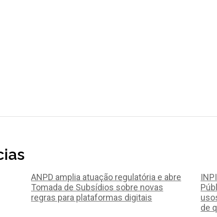
cias
ANPD amplia atuação regulatória e abre
INPI
Tomada de Subsídios sobre novas
Públ
regras para plataformas digitais
uso
de 