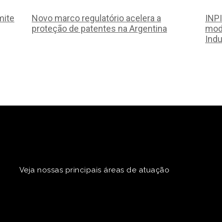
mite
Novo marco regulatório acelera a
INPI
proteção de patentes na Argentina
mode
Indu
Veja nossas principais áreas de atuação