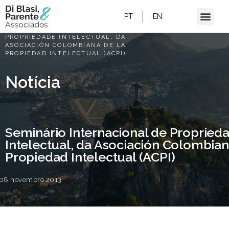
PT
EN
HOME
/
SEMINÁRIO INTERNACIONAL DE
PROPRIEDADE INTELECTUAL, DA
ASOCIACIÓN COLOMBIANA DE LA
PROPIEDAD INTELECTUAL (ACPI)
Notícia
Seminário Internacional de Propried
Intelectual, da Asociación Colombian
Propiedad Intelectual (ACPI)
08 novembro 2013