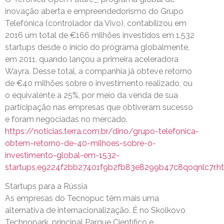
inovação aberta e empreendedorismo do Grupo
Telefónica (controlador da Vivo), contabilizou em
2016 um total de €166 milhões investidos em 1.532
startups desde o início do programa globalmente,
em 2011, quando lançou a primeira aceleradora
Wayra. Desse total, a companhia já obteve retorno
de €40 milhões sobre o investimento realizado, ou
o equivalente a 25%, por meio da venda de sua
participação nas empresas que obtiveram sucesso
e foram negociadas no mercado.
https://noticias.terra.com.br/dino/grupo-telefonica-
obtem-retorno-de-40-milhoes-sobre-o-
investimento-global-em-1532-
startups,e9224f2bb27401f9b2fb83e8299b47c8qoqnlc7r.h
Startups para a Rússia
As empresas do Tecnopuc têm mais uma
alternativa de internacionalização. É no Skolkovo
Technopark, principal Parque Científico e