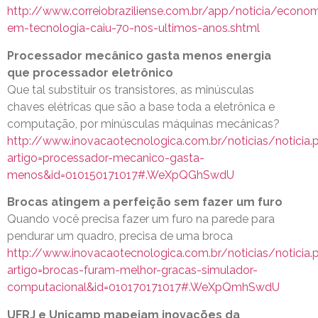
http://www.correiobraziliense.com.br/app/noticia/econ
em-tecnologia-caiu-70-nos-ultimos-anos.shtml
Processador mecânico gasta menos energia
que processador eletrônico
Que tal substituir os transistores, as minúsculas
chaves elétricas que são a base toda a eletrônica e
computação, por minúsculas máquinas mecânicas?
http://www.inovacaotecnologica.com.br/noticias/noticia.
artigo=processador-mecanico-gasta-
menos&id=010150171017#.WeXpQGhSwdU
Brocas atingem a perfeição sem fazer um furo
Quando você precisa fazer um furo na parede para
pendurar um quadro, precisa de uma broca
http://www.inovacaotecnologica.com.br/noticias/noticia.
artigo=brocas-furam-melhor-gracas-simulador-
computacional&id=010170171017#.WeXpQmhSwdU
UFRJ e Unicamp mapeiam inovações da