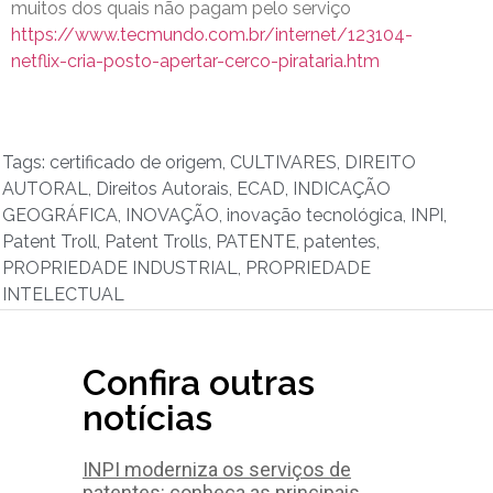
muitos dos quais não pagam pelo serviço
https://www.tecmundo.com.br/internet/123104-
netflix-cria-posto-apertar-cerco-pirataria.htm
Tags:
certificado de origem
,
CULTIVARES
,
DIREITO
AUTORAL
,
Direitos Autorais
,
ECAD
,
INDICAÇÃO
GEOGRÁFICA
,
INOVAÇÃO
,
inovação tecnológica
,
INPI
,
Patent Troll
,
Patent Trolls
,
PATENTE
,
patentes
,
PROPRIEDADE INDUSTRIAL
,
PROPRIEDADE
INTELECTUAL
Confira outras
notícias
INPI moderniza os serviços de
patentes: conheça as principais