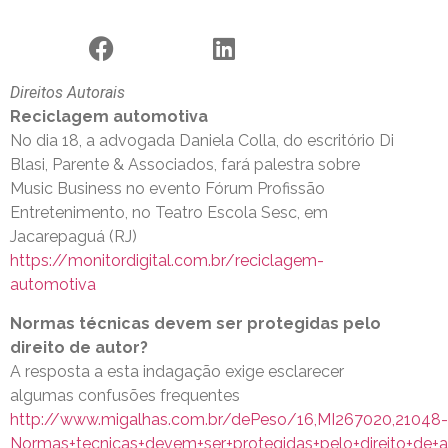
Direitos Autorais
Reciclagem automotiva
No dia 18, a advogada Daniela Colla, do escritório Di
Blasi, Parente & Associados, fará palestra sobre
Music Business no evento Fórum Profissão
Entretenimento, no Teatro Escola Sesc, em
Jacarepaguá (RJ)
https://monitordigital.com.br/reciclagem-
automotiva
Normas técnicas devem ser protegidas pelo
direito de autor?
A resposta a esta indagação exige esclarecer
algumas confusões frequentes
http://www.migalhas.com.br/dePeso/16,MI267020,21048-
Normas+tecnicas+devem+ser+protegidas+pelo+direito+de+a