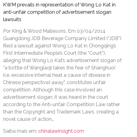
KWM prevails in representation of Wong Lo Kat in
anti-unfair competition of advertisement slogan
lawsuits
Por King & Wood Mallesons. Em 03/04/2014
Guangdong JDB Beverage Company Limited (“JDB”)
filed a lawsuit against Wong Lo Kat in Chongqing’s
First Intermediate People’s Court (the “Court”),
alleging that Wong Lo Kat’s advertisement slogan of
“a bottle of Wanglaoji takes the fear of Shànghuo(
(i.e. excessive internal heat a cause of disease in
Chinese perspective) away”, constitutes unfair
competition. Although this case involved an
advertisement slogan, it was heard in the court
according to the Anti-unfair Competition Law rather
than the Copyright and Trademark Laws, creating a
novel cause of action…
Saiba mais em:
chinalawinsight.com