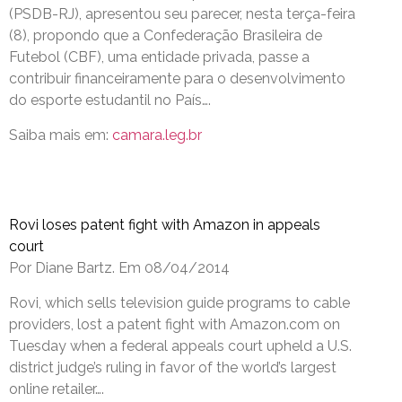
(PSDB-RJ), apresentou seu parecer, nesta terça-feira
(8), propondo que a Confederação Brasileira de
Futebol (CBF), uma entidade privada, passe a
contribuir financeiramente para o desenvolvimento
do esporte estudantil no País….
Saiba mais em:
camara.leg.br
Rovi loses patent fight with Amazon in appeals
court
Por Diane Bartz. Em 08/04/2014
Rovi, which sells television guide programs to cable
providers, lost a patent fight with Amazon.com on
Tuesday when a federal appeals court upheld a U.S.
district judge’s ruling in favor of the world’s largest
online retailer….