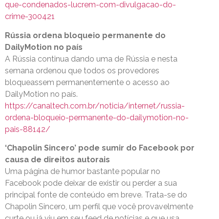
que-condenados-lucrem-com-divulgacao-do-
crime-300421
Rússia ordena bloqueio permanente do
DailyMotion no país
A Rússia continua dando uma de Rússia e nesta
semana ordenou que todos os provedores
bloqueassem permanentemente o acesso ao
DailyMotion no país.
https://canaltech.com.br/noticia/internet/russia-
ordena-bloqueio-permanente-do-dailymotion-no-
pais-88142/
‘Chapolin Sincero’ pode sumir do Facebook por
causa de direitos autorais
Uma página de humor bastante popular no
Facebook pode deixar de existir ou perder a sua
principal fonte de conteúdo em breve. Trata-se do
Chapolin Sincero, um perfil que você provavelmente
curte ou já viu em seu feed de notícias e que usa