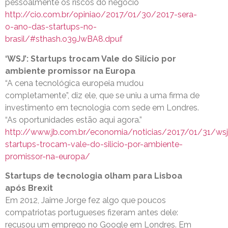
pessoalmente os riscos do negócio
http://cio.com.br/opiniao/2017/01/30/2017-sera-
o-ano-das-startups-no-
brasil/#sthash.o39JwBA8.dpuf
‘WSJ’: Startups trocam Vale do Silício por
ambiente promissor na Europa
“A cena tecnológica europeia mudou
completamente”, diz ele, que se uniu a uma firma de
investimento em tecnologia com sede em Londres.
“As oportunidades estão aqui agora.”
http://www.jb.com.br/economia/noticias/2017/01/31/wsj
startups-trocam-vale-do-silicio-por-ambiente-
promissor-na-europa/
Startups de tecnologia olham para Lisboa
após Brexit
Em 2012, Jaime Jorge fez algo que poucos
compatriotas portugueses fizeram antes dele:
recusou um emprego no Google em Londres. Em