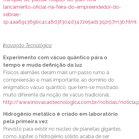
lancamento-oficial-na-feira-do-empreendedor-do-
sebrae-
sp,4aa691369bc4c48d3f304d3472e5ad13qzr57m3b.html
I
novação Tecnológica
Experimento com vácuo quântico pára o
tempo e muda definição da luz
Físicos alemães deram mais um passo rumo à
compreensão e, mais importante, ao domínio do
enigmático vácuo quântico, que tem-se mostrado
muito diferente da noção de vácuo tradicional.
http://www.inovacaotecnologica.com.br/noticias/noticia.
Hidrogênio metálico é criado em laboratório
pela primeira vez
Previsto para existir no núcleo de planetas gigantes,
como Júpiter, o hidrogênio sólido acaba de ser