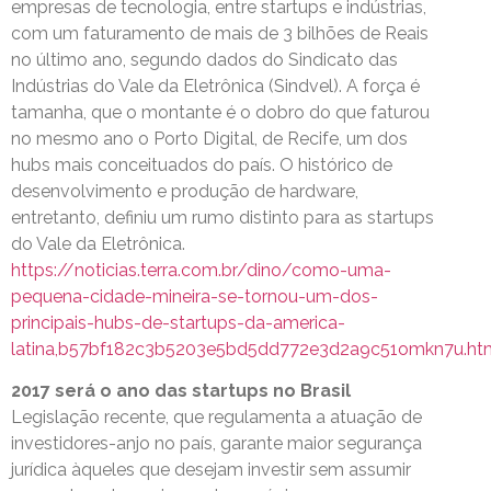
empresas de tecnologia, entre startups e indústrias,
com um faturamento de mais de 3 bilhões de Reais
no último ano, segundo dados do Sindicato das
Indústrias do Vale da Eletrônica (Sindvel). A força é
tamanha, que o montante é o dobro do que faturou
no mesmo ano o Porto Digital, de Recife, um dos
hubs mais conceituados do país. O histórico de
desenvolvimento e produção de hardware,
entretanto, definiu um rumo distinto para as startups
do Vale da Eletrônica.
https://noticias.terra.com.br/dino/como-uma-
pequena-cidade-mineira-se-tornou-um-dos-
principais-hubs-de-startups-da-america-
latina,b57bf182c3b5203e5bd5dd772e3d2a9c51omkn7u.ht
2017 será o ano das startups no Brasil
Legislação recente, que regulamenta a atuação de
investidores-anjo no país, garante maior segurança
jurídica àqueles que desejam investir sem assumir