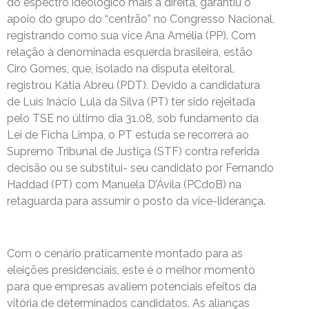
do espectro ideológico mais à direita, garantiu o
apoio do grupo do “centrão” no Congresso Nacional,
registrando como sua vice Ana Amélia (PP). Com
relação à denominada esquerda brasileira, estão
Ciro Gomes, que, isolado na disputa eleitoral,
registrou Kátia Abreu (PDT). Devido a candidatura
de Luís Inácio Lula da Silva (PT) ter sido rejeitada
pelo TSE no último dia 31.08, sob fundamento da
Lei de Ficha Limpa, o PT estuda se recorrerá ao
Supremo Tribunal de Justiça (STF) contra referida
decisão ou se substitui- seu candidato por Fernando
Haddad (PT) com Manuela D’Ávila (PCdoB) na
retaguarda para assumir o posto da vice-liderança.
Com o cenário praticamente montado para as
eleições presidenciais, este é o melhor momento
para que empresas avaliem potenciais efeitos da
vitória de determinados candidatos. As alianças