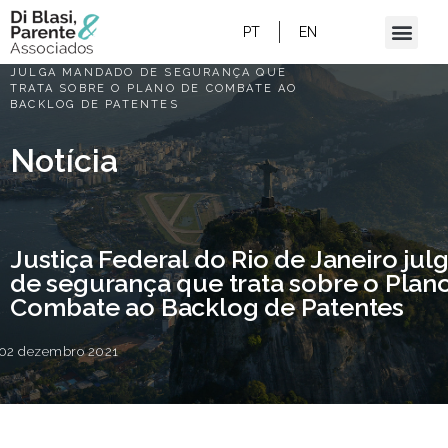
PT
EN
HOME
/
JUSTIÇA FEDERAL DO RIO DE JANEIRO
JULGA MANDADO DE SEGURANÇA QUE
TRATA SOBRE O PLANO DE COMBATE AO
BACKLOG DE PATENTES
Notícia
Justiça Federal do Rio de Janeiro ju
de segurança que trata sobre o Plan
Combate ao Backlog de Patentes
02 dezembro 2021