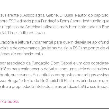
si, Parente & Associados, Gabriel Di Blasi, é autor do capítul
obre ESG editado pela Fundação Dom Cabral, instituição que
 negócios da América Latina e a mais bem colocada no Bras
ncial Times feito em 2020.
curadoria e leitura fundamental para quem deseja se aprofun
ciais e de governança (as letras da sigla ESG) no ponto de v
s áreas de conhecimento.
ssor associado da Fundação Dom Cabral e um dos coordena
e opiniões para enriquecer o debate , com uma série de estudos
book, que reúne seis capítulos compostos por artigos assina
ssor Braga “o texto do Dr. Gabriel Di Blasi nos brinda com um
ntre a propriedade intelectual e as práticas ESG e seu impac
.br/e-books