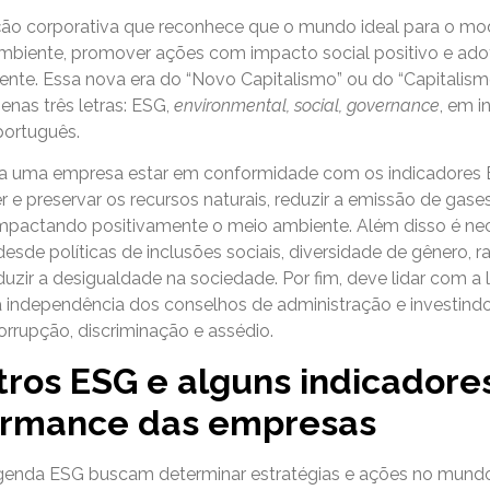
ão corporativa que reconhece que o mundo ideal para o mo
mbiente, promover ações com impacto social positivo e ad
rente. Essa nova era do “Novo Capitalismo” ou do “Capitalis
enas três letras: ESG,
environmental, social, governance
, em i
português.
ara uma empresa estar em conformidade com os indicadores 
r e preservar os recursos naturais, reduzir a emissão de gase
impactando positivamente o meio ambiente. Além disso é nec
sde políticas de inclusões sociais, diversidade de gênero, raç
zir a desigualdade na sociedade. Por fim, deve lidar com a l
a independência dos conselhos de administração e investind
rrupção, discriminação e assédio.
ros ESG e alguns indicadore
ormance das empresas
 agenda ESG buscam determinar estratégias e ações no mund