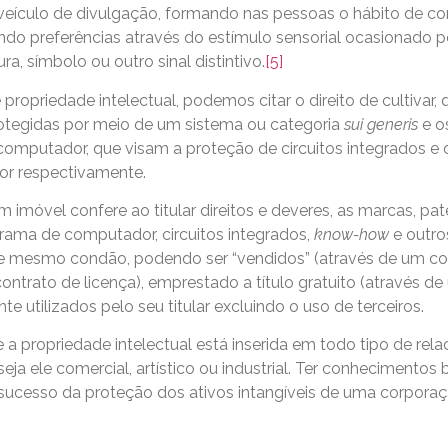
eículo de divulgação, formando nas pessoas o hábito de c
ndo preferências através do estímulo sensorial ocasionado 
a, símbolo ou outro sinal distintivo.
[5]
ropriedade intelectual, podemos citar o direito de cultivar, 
rotegidas por meio de um sistema ou categoria
sui generis
e os
 computador, que visam a proteção de circuitos integrados e
or respectivamente.
imóvel confere ao titular direitos e deveres, as marcas, pat
ograma de computador, circuitos integrados,
know-how
e outro
ste mesmo condão, podendo ser “vendidos” (através de um co
ontrato de licença), emprestado a título gratuito (através d
 utilizados pelo seu titular excluindo o uso de terceiros.
 propriedade intelectual está inserida em todo tipo de rel
eja ele comercial, artístico ou industrial. Ter conhecimentos
sucesso da proteção dos ativos intangíveis de uma corpora