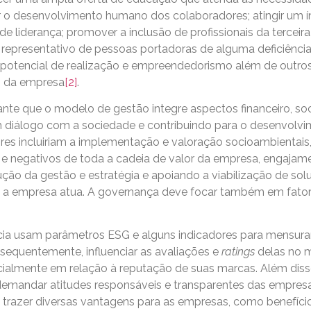
iar o desenvolvimento humano dos colaboradores; atingir um í
de liderança; promover a inclusão de profissionais da terceir
representativo de pessoas portadoras de alguma deficiência
 potencial de realização e empreendedorismo além de outros
o da empresa
[2]
.
nte que o modelo de gestão integre aspectos financeiro, soc
um diálogo com a sociedade e contribuindo para o desenvolv
ores incluiriam a implementação e valoração socioambientais
 e negativos de toda a cadeia de valor da empresa, engaja
ção da gestão e estratégia e apoiando a viabilização de sol
s a empresa atua. A governança deve focar também em fato
ncia usam parâmetros ESG e alguns indicadores para mensura
equentemente, influenciar as avaliações e
ratings
delas no 
pecialmente em relação à reputação de suas marcas. Além diss
emandar atitudes responsáveis e transparentes das empre
 trazer diversas vantagens para as empresas, como benefíci