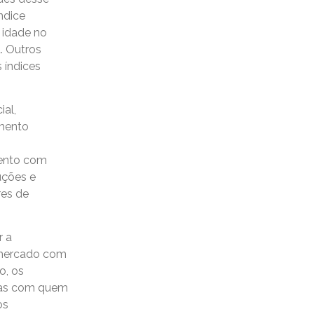
ndice
a idade no
. Outros
 índices
ial,
imento
,
mento com
uções e
res de
r a
mercado com
o, os
sas com quem
os