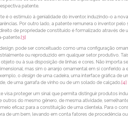
espectiva patente.
e é o estímulo à genialidade do inventor, induzindo-o a nova
rências. Por outro lado, a patente remunera o inventor pelo 
 direito de propriedade constituído é formalizado através de
a-patente.
[3]
 ou design, pode ser conceituado como uma configuração orn
strialmente ou reproduzido em qualquer setor produtivo. Tai
 objeto ou à sua disposição de linhas e cores. Não importa se
ridimensional, mas sim o arranjo ornamental em si conferido a
exemplo, o
design
de uma cadeira, uma interface gráfica de 
ede, de uma garrafa de vinho ou de um solado de calçado.
[4]
 visa proteger um sinal que permita distinguir produtos indust
 de outros do mesmo gênero, de mesma atividade, semelhantes
o meio eficaz para a constituição de uma clientela. Para o co
pra de um bem, levando em conta fatores de procedência o