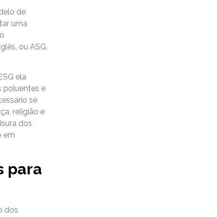
delo de
otar uma
mo
nglês, ou ASG,
ESG ela
s poluentes e
essário se
a, religião e
isura dos
o em
s para
o dos