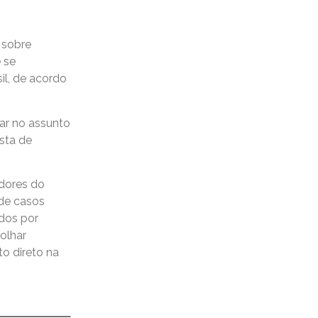
o sobre
 se
il, de acordo
dar no assunto
ista de
dores do
 de casos
dos por
 olhar
to direto na