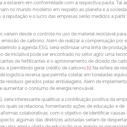
ra a estarem em conformidade com a respectiva pauta. Tal a
ionam no mundo moderno em respeito ao planeta e à socied
 a reputação e o lucro das empresas serão medidos a partir 
s variam desde o controle no uso de material reciclável par
emissão de carbono. Além de realizar a compensação por e
aderindo à agenda ESG, seria estimular uma linha de produç
 de iniciativa pode ser encontrado no setor agro: uma tecn
antes de fertilizantes é o aprisionamento de dióxido de car
a, e permitindo gerar crédito de carbono.
[1]
Na esfera de res
e logística reversa que permita coletar, em toneladas equiv
de resíduos gerados pelas embalagens. Além de implementar
 e aumentar o consumo de energia renovável.
 seria interessante qualificar a contribuição positiva da emp
os quais se relaciona, fomentando ações de educação e de
formas colaborativas, com o objetivo de identificar causas
specto, algumas das diretrizes adotadas seriam de despertar
ecer uma ampla oferta de educação que atenda às necessida