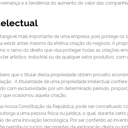
 governança e a tendência do aumento do valor das companhi
telectual
 intangível mais importante de uma empresa, pois protege os 
 a existir antes mesmo da efetiva criação do negócio. A prop
mo o ramo do direito que visa proteger todas as criações e
er artístico, industrial ou de qualquer setor produtivo, com
s bens que o titular desta propriedade obtém proveito econô
ação. A titularidade de uma propriedade intelectual confere a
egido com exclusividade, por um determinado período, propor
 que ocasionou aquela criação.
 na nossa Constituição da República, pode ser conceituado c
utorga a uma pessoa física ou jurídica, o qual, durante certo 
o de uma inovação tecnológica. Por ser conferido ao inventor
lhe permite os lucros decorrentes da exploração direta ou ind