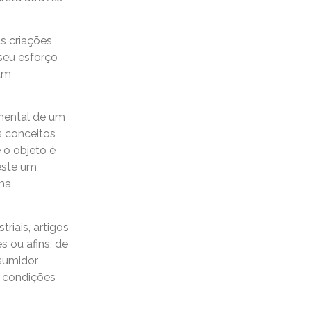
s criações,
seu esforço
 um
amental de um
s conceitos
 o objeto é
 este um
uma
riais, artigos
 ou afins, de
nsumidor
u condições