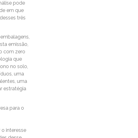
nálise pode
ade em que
desses três
a embalagens,
sta emissão,
ão com zero
ologia que
bono no solo,
íduos, uma
alentes, uma
 estratégia
resa para o
 o interesse
des desse