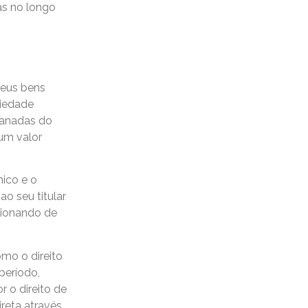
as no longo
seus bens
riedade
manadas do
 um valor
mico e o
o seu titular
cionando de
omo o direito
período,
 o direito de
ireta através