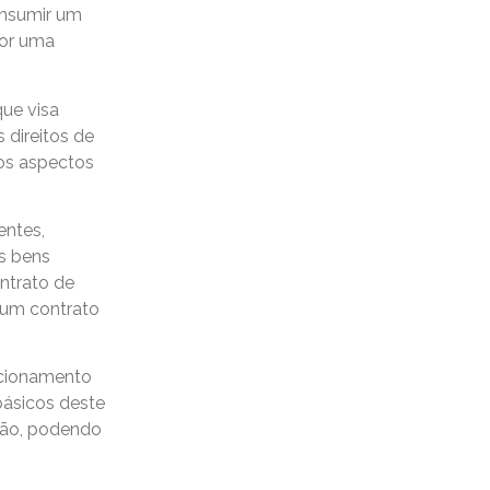
onsumir um
por uma
que visa
 direitos de
 os aspectos
entes,
s bens
ntrato de
e um contrato
acionamento
 básicos deste
ção, podendo